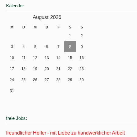
Kalender
August 2026
M
D
M
D
F
S
S
1
2
3
4
5
6
7
8
9
10
11
12
13
14
15
16
17
18
19
20
21
22
23
24
25
26
27
28
29
30
31
freie Jobs:
freundlicher Helfer - mit Liebe zu handwerklicher Arbeit